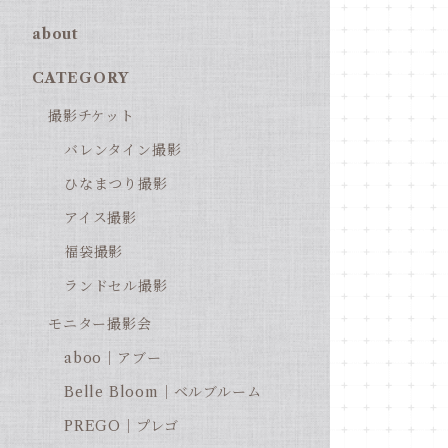
about
CATEGORY
撮影チケット
バレンタイン撮影
ひなまつり撮影
アイス撮影
福袋撮影
ランドセル撮影
モニター撮影会
aboo｜アブー
Belle Bloom｜ベルブルーム
PREGO｜プレゴ